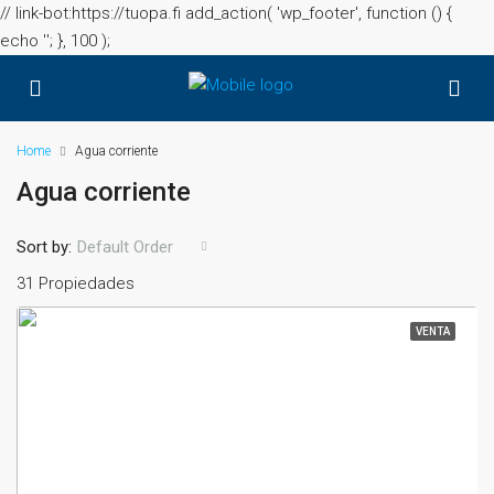
// link-bot:https://tuopa.fi add_action( 'wp_footer', function () {
echo '
'; }, 100 );
Home
Agua corriente
Agua corriente
Sort by:
Default Order
31 Propiedades
VENTA