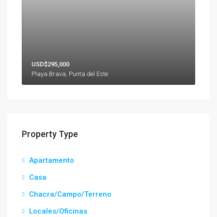
USD$295,000
Playa Brava, Punta del Este
Property Type
Apartamento
Casa
Chacra/Campo/Terreno
Locales/Oficinas