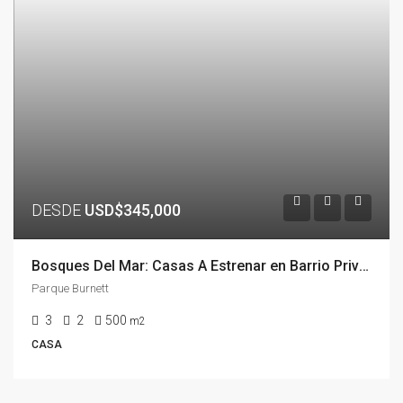
DESDE
USD$345,000
Bosques Del Mar: Casas A Estrenar en Barrio Privado, Parque Burnett, Pinares, Punta Del Este / Maldonado
Parque Burnett
3
2
500
m2
CASA