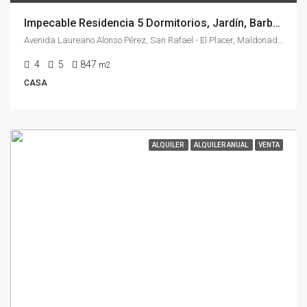
Impecable Residencia 5 Dormitorios, Jardín, Barbacoa & Piscina en Golf, Punta Del Este
Avenida Laureano Alonso Pérez, San Rafael - El Placer, Maldonado, 20100, Uruguay
4
5
847
m2
CASA
ALQUILER
ALQUILER ANUAL
VENTA