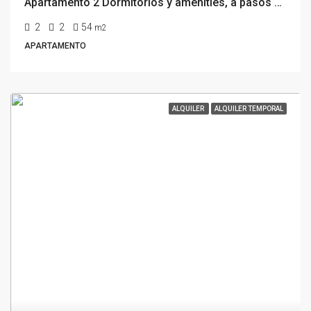
Apartamento 2 Dormitorios y amenities, a pasos del mar en Península, Punta Del Este
2
2
54
m2
APARTAMENTO
ALQUILER
ALQUILER TEMPORAL