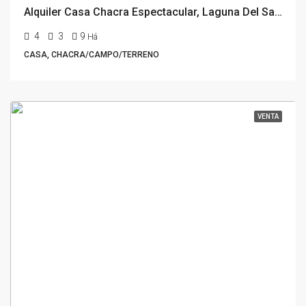
Alquiler Casa Chacra Espectacular, Laguna Del Sauce, Punta del Este
4
3
9
Há
CASA, CHACRA/CAMPO/TERRENO
VENTA