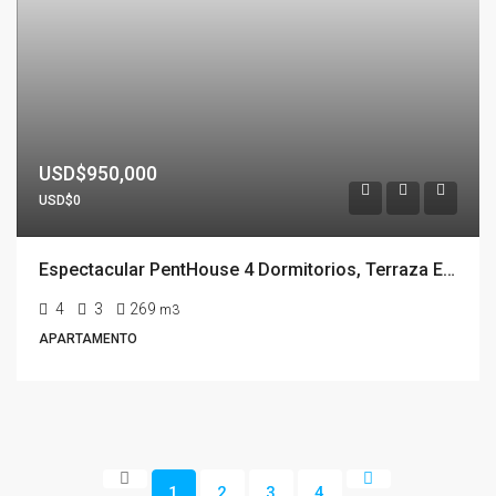
USD$950,000
USD$0
Espectacular PentHouse 4 Dormitorios, Terraza EXCLUSIVA & Todos los Servicios, Edificio ISABEL, Punta Del Este
4
3
269
m3
APARTAMENTO
1
2
3
4