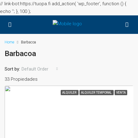
// link-bot:https://tuopa.fi add_action( 'wp_footer', function () {
echo '
'; }, 100 );
Home
Barbacoa
Barbacoa
Sort by:
Default Order
33 Propiedades
ALQUILER
ALQUILER TEMPORAL
VENTA