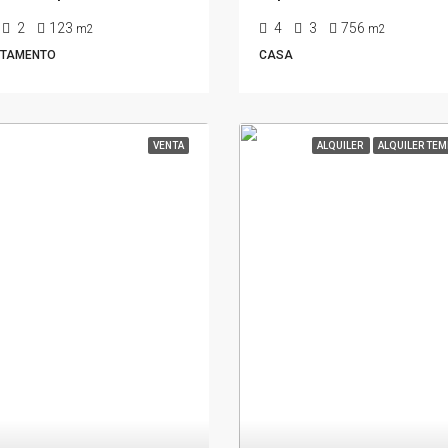
2
123
4
3
756
m2
m2
TAMENTO
CASA
VENTA
ALQUILER
ALQUILER TEM