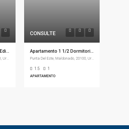
CONSULTE
Excepcional Proyecto De Edificios En Grutas De La Ballena
Apartamento 1 1/2 Dormitorios En Plena Península, Punta Del Este, Alquiler Temporal
Punta Ballena, Maldonado, 20003, Uruguay
Punta Del Este, Maldonado, 20100, Uruguay
1.5
1
APARTAMENTO