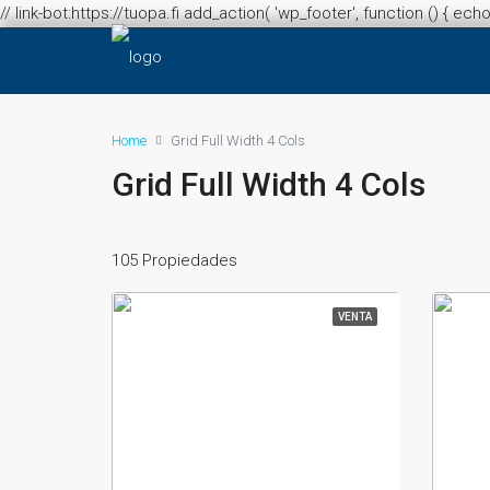
// link-bot:https://tuopa.fi add_action( 'wp_footer', function () { echo
Home
Grid Full Width 4 Cols
Grid Full Width 4 Cols
105 Propiedades
VENTA