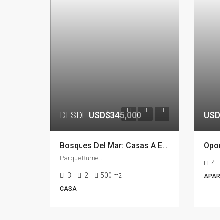
DESDE
USD$345,000
USD
Bosques Del Mar: Casas A Estrenar en Barrio Privado, Parque Burnett, Pinares, Punta Del Este / Maldonado
Parque Burnett
4
3
2
500
m2
APAR
CASA