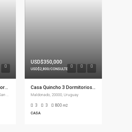
USD$350,000
USD$2,800/CONSULTE
Impecable Residencia 5 Dormitorios, Jardín, Barbacoa & Piscina en Golf, Punta Del Este
Casa Quincho 3 Dormitorios + 2 adicionales, Piscina & Barbacoa En Pinares VENTA & ALQUILER ANUAL
Avenida Laureano Alonso Pérez, San Rafael - El Placer, Maldonado, 20100, Uruguay
Maldonado, 20000, Uruguay
3
3
800
m2
CASA