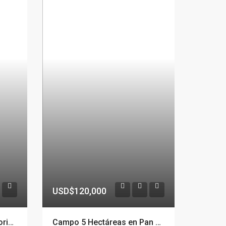
USD$120,000
Impecable Casa 4 Dormitorios & Servicio, Jardín y Piscina en La Barra, Maldonado
Campo 5 Hectáreas en Pan de Azúcar