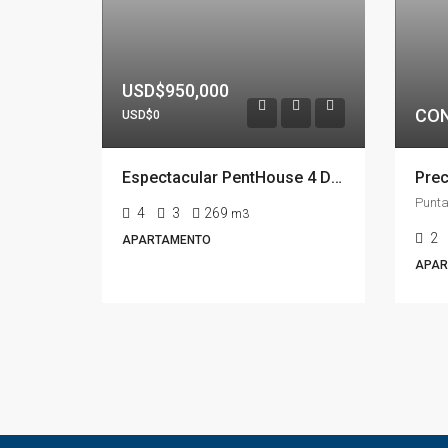
USD$950,000
CON
USD$0
Espectacular PentHouse 4 Dormitorios, Terraza EXCLUSIVA & Todos los Servicios, Edificio ISABEL, Punta Del Este
4
3
269
m3
2
APARTAMENTO
APAR