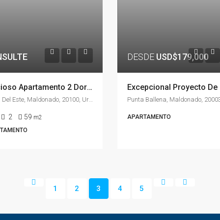
SULTE
DESDE
USD$179,000
Precioso Apartamento 2 Dormitorios, Península Punta Del Este, Alquiler Temporal
Punta Del Este, Maldonado, 20100, Uruguay
2
59
APARTAMENTO
m2
TAMENTO
1
2
3
4
5