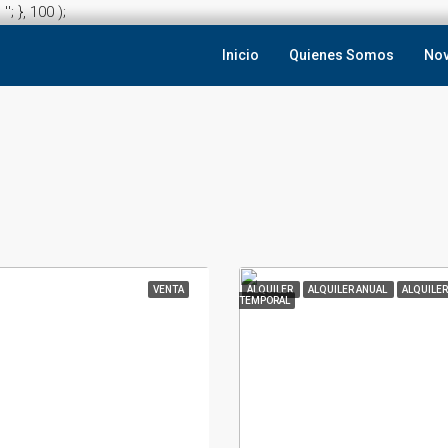
 '
'; }, 100 );
Inicio
Quienes Somos
No
VENTA
ALQUILER
ALQUILER ANUAL
ALQUILER
TEMPORAL