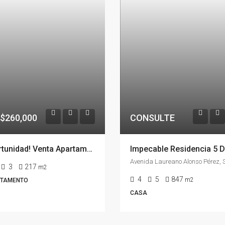
$260,000
CONSULTE
Oportunidad! Venta Apartamento 4 Dormitorios En El Centro, Montevideo
3
217
m2
4
5
847
m2
TAMENTO
CASA