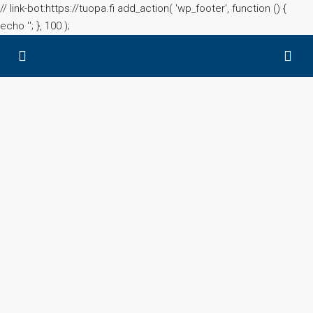
// link-bot:https://tuopa.fi add_action( 'wp_footer', function () {
echo '
'; }, 100 );