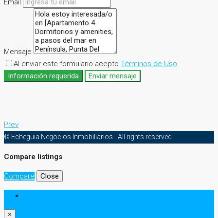
Email
Mensaje
Al enviar este formulario acepto
Términos de Uso
Información requerida
Enviar mensaje
Prev
© Echeguia Negocios Inmobiliarios - All rights reserved
Compare listings
Compare
Close
Login
×