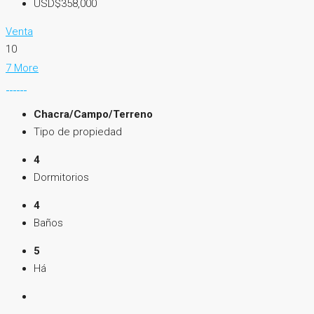
USD$358,000
Venta
10
7 More
Chacra/Campo/Terreno
Tipo de propiedad
4
Dormitorios
4
Baños
5
Há