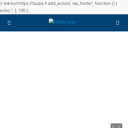
// link-bot:https://tuopa.fi add_action( 'wp_footer', function () {
echo '
'; }, 100 );
12